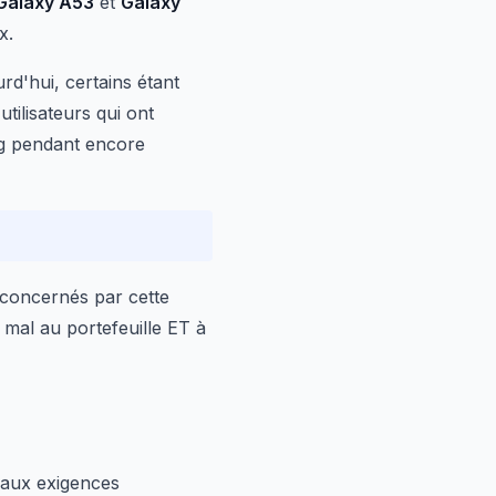
Galaxy A53
et
Galaxy
x.
rd'hui, certains étant
tilisateurs qui ont
g pendant encore
 concernés par cette
t mal au portefeuille ET à
 aux exigences