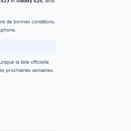
 S23
et
Galaxy S24
, ainsi
ns de bonnes conditions.
tphone.
ué la liste officielle
 les prochaines semaines.