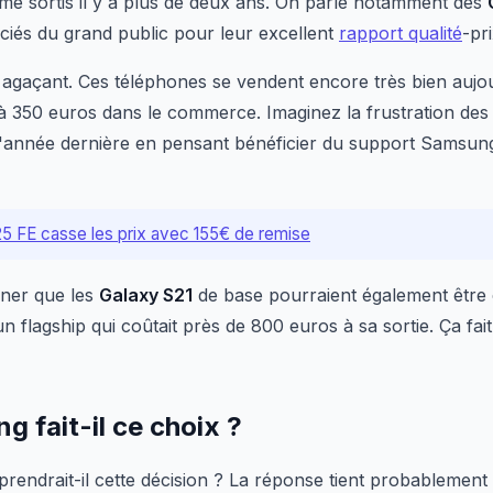
mme sortis il y a plus de deux ans. On parle notamment des
éciés du grand public pour leur excellent
rapport qualité
-pri
t agaçant. Ces téléphones se vendent encore très bien aujou
 350 euros dans le commerce. Imaginez la frustration des u
'année dernière en pensant bénéficier du support Samsun
5 FE casse les prix avec 155€ de remise
nner que les
Galaxy S21
de base pourraient également être
'un flagship qui coûtait près de 800 euros à sa sortie. Ça fai
 fait-il ce choix ?
endrait-il cette décision ? La réponse tient probablement