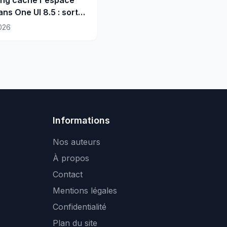
ans One UI 8.5 : sortez
lculettes
026
Informations
Nos auteurs
À propos
Contact
Mentions légales
Confidentialité
Plan du site