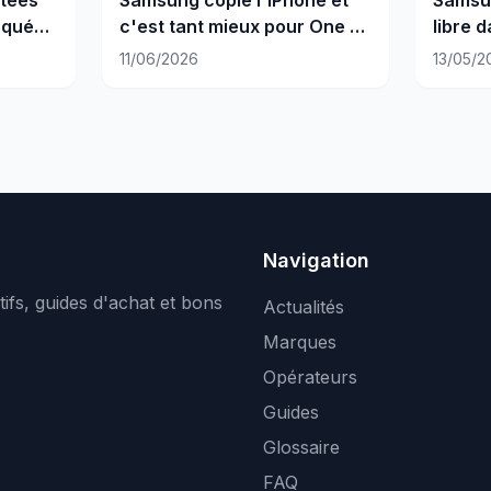
oqué
c'est tant mieux pour One UI
libre d
9
vos ca
11/06/2026
13/05/2
Navigation
ifs, guides d'achat et bons
Actualités
Marques
Opérateurs
Guides
Glossaire
FAQ