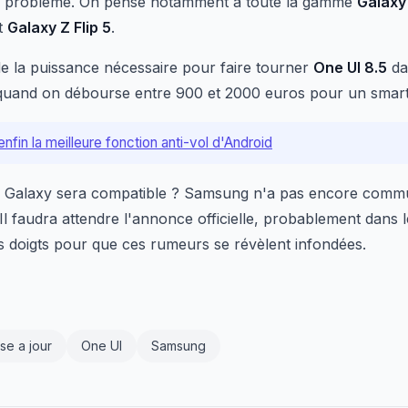
ans problème. On pense notamment à toute la gamme
Galaxy
t
Galaxy Z Flip 5
.
de la puissance nécessaire pour faire tourner
One UI 8.5
da
quand on débourse entre 900 et 2000 euros pour un smar
nfin la meilleure fonction anti-vol d'Android
e Galaxy sera compatible ? Samsung n'a pas encore communiq
Il faudra attendre l'annonce officielle, probablement dans
es doigts pour que ces rumeurs se révèlent infondées.
se a jour
One UI
Samsung