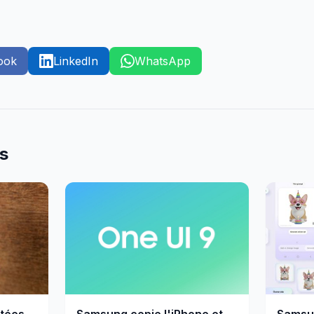
ook
LinkedIn
WhatsApp
es
atées
Samsung copie l'iPhone et
Samsu