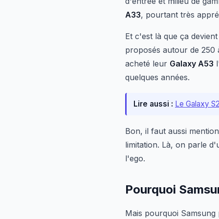
d'entrée et milieu de ga
A33
, pourtant très appr
Et c'est là que ça devien
proposés autour de 250 à
acheté leur
Galaxy A53
l
quelques années.
Lire aussi :
Le Galaxy S2
Bon, il faut aussi mentio
limitation. Là, on parle d
l'ego.
Pourquoi Samsung
Mais pourquoi Samsung pr