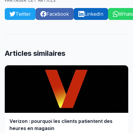
PARTAGER CET ARTICLE
Twitter
Facebook
LinkedIn
What
Articles similaires
Verizon : pourquoi les clients patientent des
heures en magasin