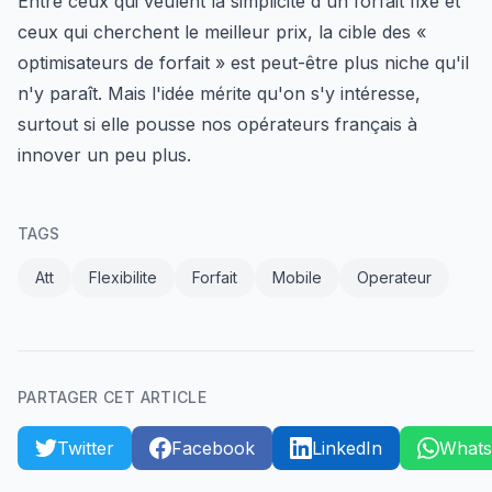
Entre ceux qui veulent la simplicité d'un forfait fixe et
ceux qui cherchent le meilleur prix, la cible des «
optimisateurs de forfait » est peut-être plus niche qu'il
n'y paraît. Mais l'idée mérite qu'on s'y intéresse,
surtout si elle pousse nos opérateurs français à
innover un peu plus.
TAGS
Att
Flexibilite
Forfait
Mobile
Operateur
PARTAGER CET ARTICLE
Twitter
Facebook
LinkedIn
What