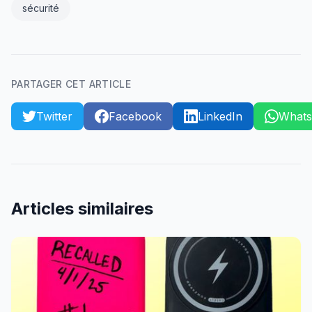
sécurité
PARTAGER CET ARTICLE
Twitter
Facebook
LinkedIn
What
Articles similaires