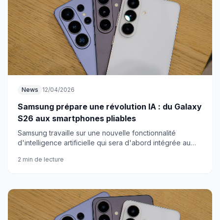
News
12/04/2026
Samsung prépare une révolution IA : du Galaxy
S26 aux smartphones pliables
Samsung travaille sur une nouvelle fonctionnalité
d'intelligence artificielle qui sera d'abord intégrée au
Galaxy S26 avant d'être étendue à sa gamme de
2 min de lecture
smartphones pliables. Cette innovation marquera une
expansion internationale des capacités IA du
constructeur coréen.