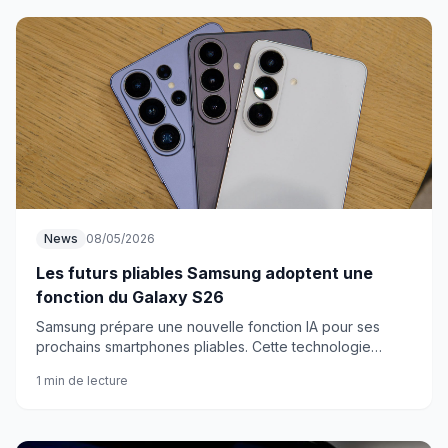
News
08/05/2026
Les futurs pliables Samsung adoptent une
fonction du Galaxy S26
Samsung prépare une nouvelle fonction IA pour ses
prochains smartphones pliables. Cette technologie
débarquera d'abord sur le Galaxy S26 avant d'être
1 min de lecture
adaptée aux écrans flexibles.