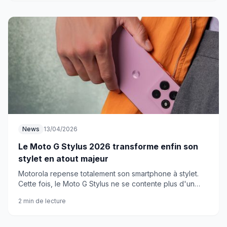
News
13/04/2026
Le Moto G Stylus 2026 transforme enfin son
stylet en atout majeur
Motorola repense totalement son smartphone à stylet.
Cette fois, le Moto G Stylus ne se contente plus d'un
simple crayon numérique : il mise sur l'intelligence
2 min de lecture
artificielle pour rattraper son retard.