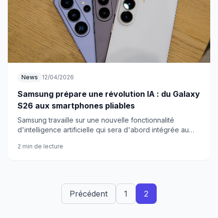
News
12/04/2026
Samsung prépare une révolution IA : du Galaxy
S26 aux smartphones pliables
Samsung travaille sur une nouvelle fonctionnalité
d'intelligence artificielle qui sera d'abord intégrée au
Galaxy S26 avant d'être étendue à sa gamme de
2 min de lecture
smartphones pliables. Cette innovation marquera une
expansion internationale des capacités IA du
constructeur coréen.
Précédent
1
2