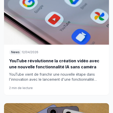
News
12/04/2026
YouTube révolutionne la création vidéo avec
une nouvelle fonctionnalité IA sans caméra
YouTube vient de franchir une nouvelle étape dans
l'innovation avec le lancement d'une fonctionnalité
basée sur l'intelligence artificielle qui permet de créer
2 min de lecture
des vidéos sans avoir besoin de se filmer. Cette
technologie révolutionnaire de Google pourrait
transformer radicalement la façon dont les créateurs
produisent leur contenu.