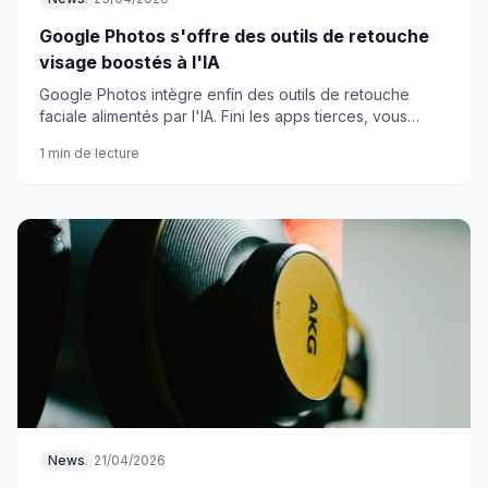
Google Photos s'offre des outils de retouche
visage boostés à l'IA
Google Photos intègre enfin des outils de retouche
faciale alimentés par l'IA. Fini les apps tierces, vous
pouvez maintenant retoucher les visages directement
1 min de lecture
dans l'application.
News
21/04/2026