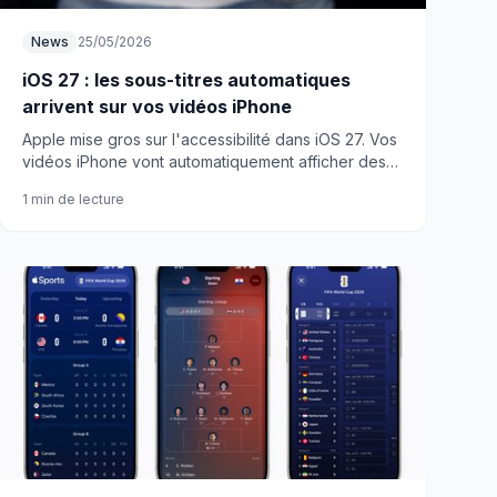
News
25/05/2026
iOS 27 : les sous-titres automatiques
arrivent sur vos vidéos iPhone
Apple mise gros sur l'accessibilité dans iOS 27. Vos
vidéos iPhone vont automatiquement afficher des
sous-titres. Une fonction qui change la donne pour
1 min de lecture
beaucoup d'utilisateurs.