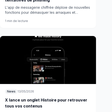
tentatives de phishing
L'app de messagerie chiffrée déploie de nouvelles
fonctions pour démasquer les arnaques et
usurpations d'identité. Même quand elles se font
1 min de lecture
passer pour Signal.
News
13/05/2026
X lance un onglet Histoire pour retrouver
tous vos contenus