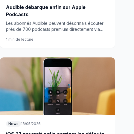
Audible débarque enfin sur Apple
Podcasts
Les abonnés Audible peuvent désormais écouter
près de 700 podcasts premium directement via
Apple Podcasts. Une intégration qui change la
1 min de lecture
donne pour les fans d'audio.
News
18/05/2026