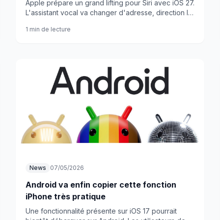
Apple prépare un grand lifting pour Siri avec iOS 27.
L'assistant vocal va changer d'adresse, direction la
Dynamic Island. Mais les vraies nouveautés se
1 min de lecture
cachent ailleurs.
News
07/05/2026
Android va enfin copier cette fonction
iPhone très pratique
Une fonctionnalité présente sur iOS 17 pourrait