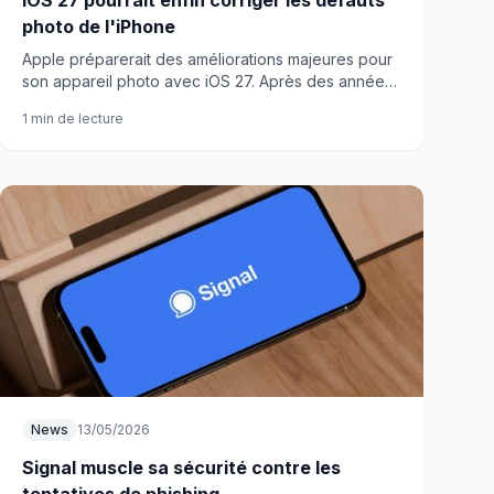
iOS 27 pourrait enfin corriger les défauts
photo de l'iPhone
Apple préparerait des améliorations majeures pour
son appareil photo avec iOS 27. Après des années
de frustrations, ces changements pourraient-ils
1 min de lecture
vraiment faire la différence ?
News
13/05/2026
Signal muscle sa sécurité contre les