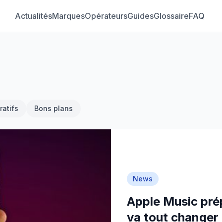
Actualités
Marques
Opérateurs
Guides
Glossaire
FAQ
atifs
Bons plans
News
Apple Music prép
va tout changer