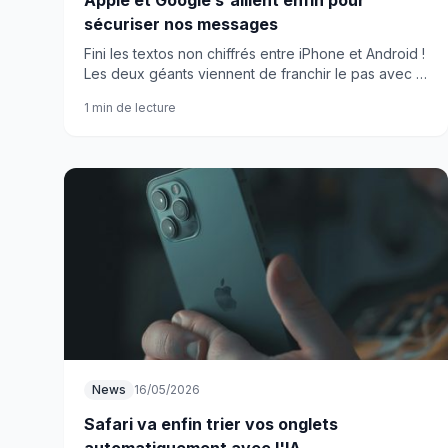
Apple et Google s'allient enfin pour
sécuriser nos messages
Fini les textos non chiffrés entre iPhone et Android !
Les deux géants viennent de franchir le pas avec le
chiffrement de bout en bout cross-plateforme.
1 min de lecture
News
16/05/2026
Safari va enfin trier vos onglets