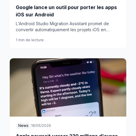
Google lance un outil pour porter les apps
iOS sur Android
L'Android Studio Migration Assistant promet de
convertir automatiquement les projets iOS en
applications Android natives. Fini l'attente
1 min de lecture
interminable ?
News
18/05/2026