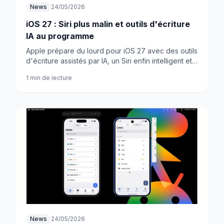
News
24/05/2026
iOS 27 : Siri plus malin et outils d'écriture
IA au programme
Apple prépare du lourd pour iOS 27 avec des outils
d'écriture assistés par IA, un Siri enfin intelligent et
même des fonds d'écran générés
1 min de lecture
automatiquement.
News
24/05/2026