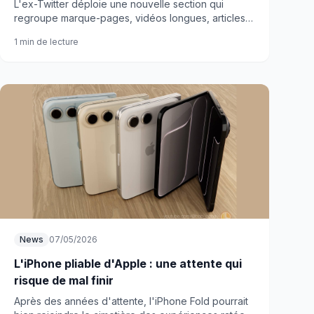
L'ex-Twitter déploie une nouvelle section qui
regroupe marque-pages, vidéos longues, articles
et likes. De quoi replonger dans des années de
1 min de lecture
navigation parfois douteuse.
News
07/05/2026
L'iPhone pliable d'Apple : une attente qui
risque de mal finir
Après des années d'attente, l'iPhone Fold pourrait