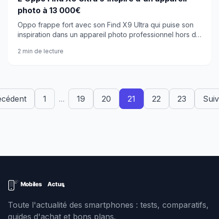
photo à 13 000€
Oppo frappe fort avec son Find X9 Ultra qui puise son
inspiration dans un appareil photo professionnel hors de
prix. Tous les capteurs ont été revus.
2 min de lecture
écédent
1
...
19
20
21
22
23
Suiv
Toute l'actualité des smartphones : tests, comparatifs,
guides d'achat et bons plans.