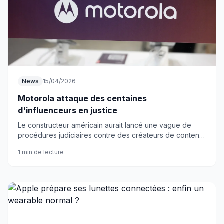
News
15/04/2026
Motorola attaque des centaines
d'influenceurs en justice
Le constructeur américain aurait lancé une vague de
procédures judiciaires contre des créateurs de contenu.
L'image de marque serait en jeu, mais rien n'est encore
1 min de lecture
confirmé officiellement.