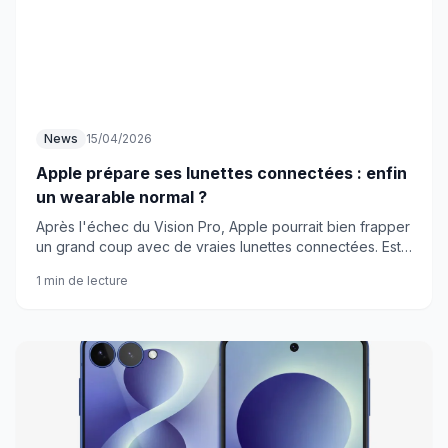
News
15/04/2026
Apple prépare ses lunettes connectées : enfin
un wearable normal ?
Après l'échec du Vision Pro, Apple pourrait bien frapper
un grand coup avec de vraies lunettes connectées. Est-
ce que la marque va enfin créer un accessoire portable
1 min de lecture
au quotidien ?