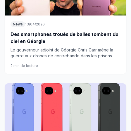
News
13/04/2026
Des smartphones troués de balles tombent du
ciel en Géorgie
Le gouverneur adjoint de Géorgie Chris Carr mène la
guerre aux drones de contrebande dans les prisons.
Résultat ? Des téléphones criblés de balles s'écrasent
2 min de lecture
un peu partout.