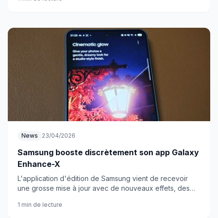
News
23/04/2026
Samsung booste discrètement son app Galaxy
Enhance-X
L'application d'édition de Samsung vient de recevoir
une grosse mise à jour avec de nouveaux effets, des
outils documents renforcés et l'édition par lots. Une
1 min de lecture
belle surprise !