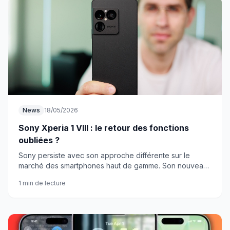
News
18/05/2026
Sony Xperia 1 VIII : le retour des fonctions
oubliées ?
Sony persiste avec son approche différente sur le
marché des smartphones haut de gamme. Son nouveau
flagship mise sur des caractéristiques que la
1 min de lecture
concurrence a abandonnées.