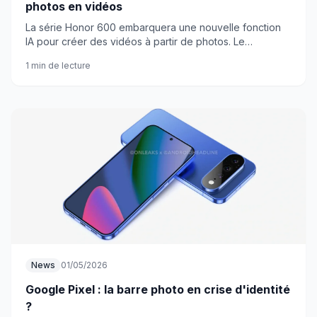
photos en vidéos
La série Honor 600 embarquera une nouvelle fonction
IA pour créer des vidéos à partir de photos. Le
traitement se fait directement sur le téléphone, sans les
1 min de lecture
bugs habituels.
News
01/05/2026
Google Pixel : la barre photo en crise d'identité
?